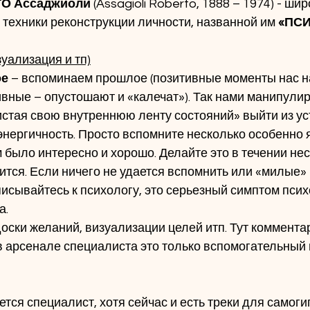
О Ассаджиоли
 (Assagioli Roberto, 1888 – 1974) - ши
 техники реконструкции личности, названной им 
«ПСИ
уализация и тп)
ое
 – вспоминаем прошлое (позитивные моменты нас на
стая свою внутреннюю ленту состояний» выйти из ус
 энергичность. Просто вспомните несколько особенно 
 было интересно и хорошо. Делайте это в течении нес
ится. Если ничего не удается вспомнить или «милые»
писывайтесь к психологу, это серьезный симптом псих
а.
доски желаний, визуализации целей итп. Тут коммента
 в арсенале специалиста это только вспомогательный 
уется специалист, хотя сейчас и есть треки для самоги