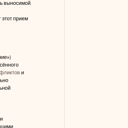
ль выносимой.
 этот прием 
ие»)  
сённого 
фликтов
 и 
ьно 
ьной 
ии
ющими 