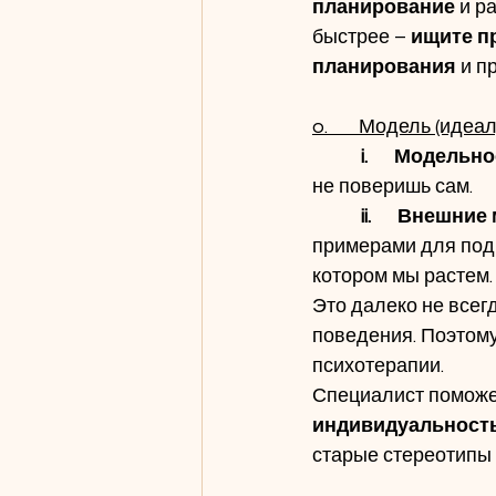
планирование
 и р
быстрее – 
ищите п
планирования
 и п
o.       Модель (идеал
i.      Модель
не поверишь сам.
ii.      Внешни
примерами для под
котором мы растем.
Это далеко не все
поведения. Поэтому
психотерапии. 
Специалист поможе
индивидуальност
старые стереотипы