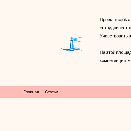
Проект majak.e
сотрудничества
Учавствовать в
На этой площад
компетенции, м
Главная
Статьи