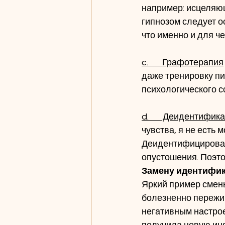
например: исцеляю
гипнозом следует о
что именно и для че
c.       Графотерапия
даже тренировку пи
психологического с
d.       Деидентифик
чувства, я не есть 
Деидентифицироват
опустошения. Поэт
Замену идентифи
Яркий пример смены
болезненно пережив
негативным настроем