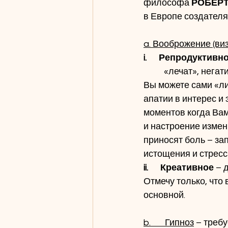
философа 
РОБЕРТ
в Европе создателя
a. Вооброжение (виз
i.      Репродуктивн
	«лечат», негативные – опустошают и «калечат»). Так нами манипулируют, но так же 
Вы можете сами «ли
апатии в интерес и
моментов когда Вам
и настроение измен
приносят боль – за
истощения и стресс
ii.      Креативное
 – 
Отмечу только, что
основной.
b.       Гипноз
 – треб