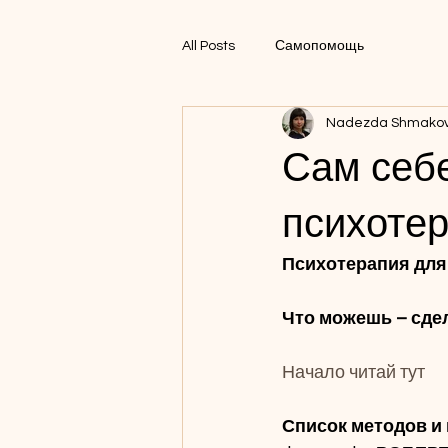
All Posts
Самопомощь
Nadezda Shmako
Сам себ
психотер
Психотерапия для
Что можешь – сдел
Начало читай тут
Список методов и 