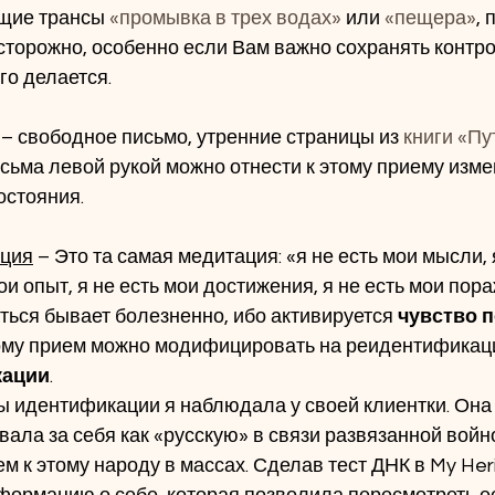
щие трансы 
«промывка в трех водах»
 или 
«пещера»
, 
сторожно, особенно если Вам важно сохранять контро
го делается.
 – свободное письмо, утренние страницы из 
книги «Пу
сьма левой рукой можно отнести к этому приему изме
остояния.
ация
 – Это та самая медитация: «я не есть мои мысли, 
мои опыт, я не есть мои достижения, я не есть мои пора
ься бывает болезненно, ибо активируется 
чувство 
ому прием можно модифицировать на реидентификаци
кации
. 
 идентификации я наблюдала у своей клиентки. Она 
ала за себя как «русскую» в связи развязанной войн
 к этому народу в массах. Сделав тест ДНК в My Heri