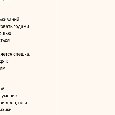
еживаний 
овать годами 
мощью 
ться.
яется спешка. 
дя к 
им 
ой 
еумение 
и дела, но и 
ихики 