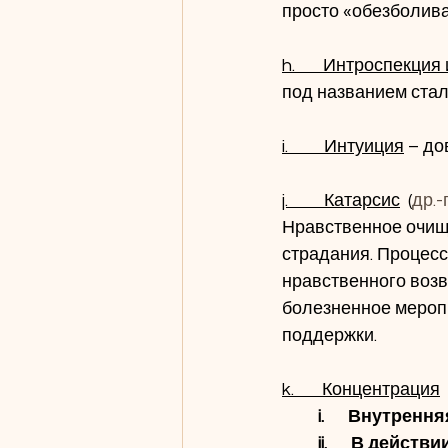
просто «обезболива
h.       Интроспекц
под названием стал
i.         Интуиция
 – до
j.         Катарсис
  (
др.-
Нравственное очищ
страдания. Процес
нравственного воз
болезненное меропр
поддержки.
k.       Концентрация
 i.      Внутренн
ii.      В действи