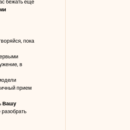
ас бежать еще 
ми 
ритворяйся, пока 
первыми 
жение, в 
модели 
личный прием 
 
Вашу 
 разобрать 