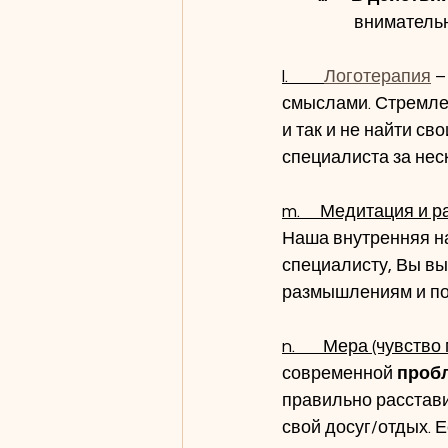
              
l.         
Логотерапия
 
смыслами. Стремлен
и так и не найти с
специалиста за неск
m.     Медитация и
Наша внутренняя на
специалисту, Вы вы
размышлениям и по
n.       Мера (чувств
современной 
проб
правильно расставит
свой досуг/отдых. Е