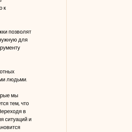
е 
 к 
жки позволят 
 нужную для 
трументу 
отных 
ми людьми.
орые мы 
ся тем, что 
Переходя в 
я ситуаций и 
ановится 