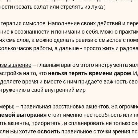
    внимательности (резать салат или стрелять из лука )
– терапия смыслов. Наполнение своих действий и пер
ие к осознанности и пониманию себя. Можно практик
воих смыслов, а можно сделать ревизию смыслов с по
олько часов работы, а дальше - просто жить и радова
 размышление
 – главным врагом этого инструмента явл
стройка на то, что
 нельзя терять времени даром
. И
деляете время и вместе с ним придаете важность сво
гружению в свой внутренний мир.
о меры)
 – правильная расстановка акцентов. За огромн
лемой выгорания
 стоит именно неспособность или н
ь акценты, приоритеты, и спланировать не только сво
сли Вы хотите 
освоить
 правильное с точки зрения пс