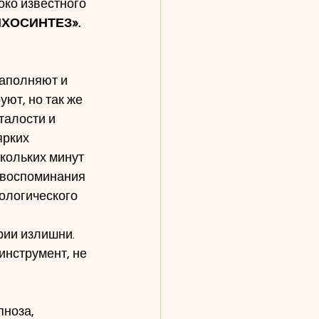
роко известного 
ХОСИНТЕЗ».
полняют и 	
талости и 
ярких 
кольких минут 
 воспоминания 
ологического 
рии излишни. 
инструмент, не 
пноза, 