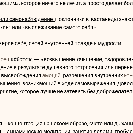
ющим», которое ничего не лечит, а просто делает бо
ия или самонаблюдение. 
Поклонники К. Кастанеды знают
кинг или «выслеживание самого себя».
верие себе, своей внутренней правде и мудрости.  
греч.
 κάθαρσις — «возвышение, очищение, оздоровлен
ение в результате душевного потрясения или перене
с высвобождения 
эмоций
, разрешения внутренних 
кон
вышения, возникающий в ходе самовыражения. Довол
иятие, которое лучше не затевать без доброжелател
яя
 – концентрация на некоем образе, счете или дыхан
и
 – динамические медитации, занятие делами, требу