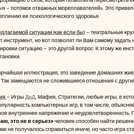
ормацию о себе, которая позволила пересмотреть е
я – потомок отважных мореплавателей». Это привело
еплению ее психологического здоровья.
предлагаемой ситуации (как если бы)
 – театральные кру
т инструмент, но вот позволят ли Вам самому задать
ировки ситуацию – это другой вопрос. К этому же инс
тановки.
 ярчайшая иллюстрация, это заведение домашних жив
 Так замещаются не сложившиеся отношения с други
ия 
– Игры 
ДнД
, Мафия, Стратегии, любые игры, в кот
опулярность компьютерных игр, в том числе, объясняет
вое внутреннее напряжение и неудовлетворенность. 
аю, это не в серьез»
 человек способен найти решени
ми не получалось справиться иначе, но часто игра ст