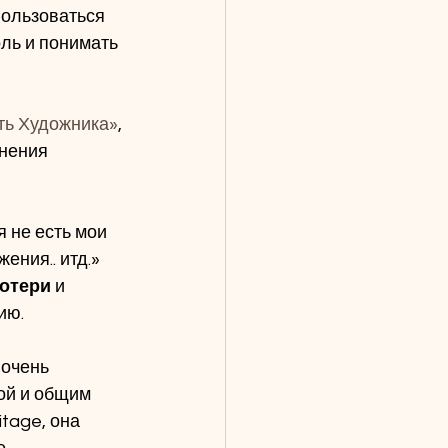
пользоваться 
ль и понимать 
ть Художника»
, 
нения 
я не есть мои 
жения.. итд.»
потери
 и 
ю. 
очень 
ой и общим 
tage, она 